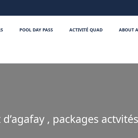
RS
POOL DAY PASS
ACTIVITÉ QUAD
ABOUT A
 d’agafay , packages actvité