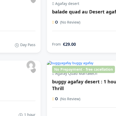
Agafay desert
balade quad au Desert aga
0
(No Review)
€29.00
From
Day Pass
No Prepayment - free cacellation
Agafay Quad Marrakech
buggy agafay desert : 1 ho
Thrill
0
(No Review)
1 hour