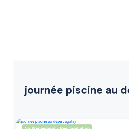
journée piscine au d
No Prepayment - free cacellation